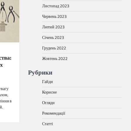
Листопад 2023
Червень 2023
Лютий 2023
Січень 2023
Грудень 2022
ства:
Жовтень 2022
их
Рубрики
Гайди
увагу
Корисне
алом,
ління в
Огляди
й.
Рекомендації
Статті