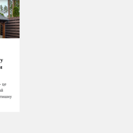
ну
и
– це
ий
затишну