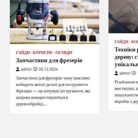
ГАЙДИ
КО
Техніки 
ГАЙДИ
КОРИСНЕ
ОГЛЯДИ
дереву: 
Запчастини для фрезерів
унікальн
admin
05.12.2024
admin
Запчастини для фрезерів: чому важливо
Різьблення п
вибирати якісні деталі для інструмента
мистецтво, 
Фрезери — це потужні інструменти, які
вишуканістю
широко використовуються в
виробів з д
деревообробці,…