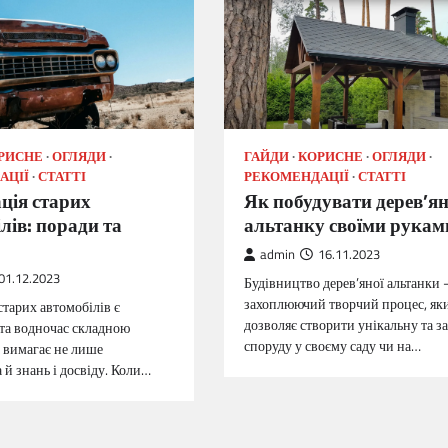
РИСНЕ
ОГЛЯДИ
ГАЙДИ
КОРИСНЕ
ОГЛЯДИ
АЦІЇ
СТАТТІ
РЕКОМЕНДАЦІЇ
СТАТТІ
ція старих
Як побудувати дерев’я
лів: поради та
альтанку своїми рукам
admin
16.11.2023
01.12.2023
Будівництво дерев’яної альтанки 
захоплюючий творчий процес, як
старих автомобілів є
дозволяє створити унікальну та 
та водночас складною
споруду у своєму саду чи на…
а вимагає не лише
а й знань і досвіду. Коли…