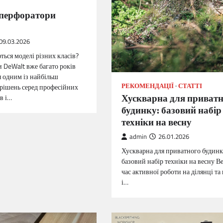
 перфоратори
09.03.2026
ться моделі різних класів?
 DeWalt вже багато років
 одним із найбільш
РЕКОМЕНДАЦІЇ
СТАТТІ
рішень серед професійних
Хускварна для приват
в і…
будинку: базовий набір
техніки на весну
admin
26.01.2026
Хускварна для приватного будинк
базовий набір техніки на весну 
час активної роботи на ділянці та 
і…