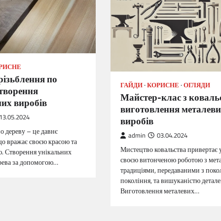
РИСНЕ
різьблення по
ГАЙДИ
КОРИСНЕ
ОГЛЯДИ
створення
Майстер-клас з коваль
их виробів
виготовлення металев
13.05.2024
виробів
о дереву – це давнє
admin
03.04.2024
що вражає своєю красою та
Мистецтво ковальства привертає 
. Створення унікальних
своєю витонченою роботою з мет
ерева за допомогою…
традиціями, передаваними з поко
покоління, та вишуканістю детале
Виготовлення металевих…