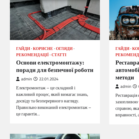
ГАЙДИ
КОРИСНЕ
ОГЛЯДИ
ГАЙДИ
КО
РЕКОМЕНДАЦІЇ
СТАТТІ
РЕКОМЕНД
Основи електромонтажу:
Реставра
поради для безпечної роботи
автомобі
методи
admin
22.01.2024
admin
Електромонтаж – це складний і
важливий процес, який вимагає знань,
Реставрація 
досвіду та безперервного нагляду.
захопливою 
Правильно виконаний електромонтаж –
справою, як
це гарантія…
вправності, 