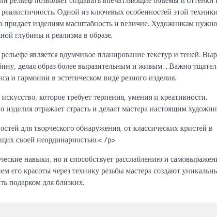
и реалистичность. Одной из ключевых особенностей этой техник
то придает изделиям масштабность и величие. Художникам нужн
ной глубины и реализма в образе.
рельефе является вдумчивое планирование текстур и теней. Выр
бину, делая образ более выразительным и живым. . Важно тщате
са и гармонии в эстетическом виде резного изделия.
 искусство, которое требует терпения, умения и креативности.
 изделия отражает страсть и делает мастера настоящим художни
стей для творческого обнаружения, от классических кристей в
щих своей неординарностью.< /p>
ические навыки, но и способствует расслаблению и самовыражен
ем его красоты через технику резьбы мастера создают уникальн
ть подарком для близких.