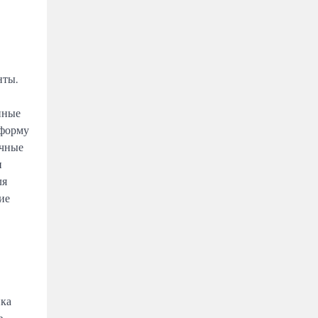
нты.
нные
 форму
очные
и
ля
ие
ика
в