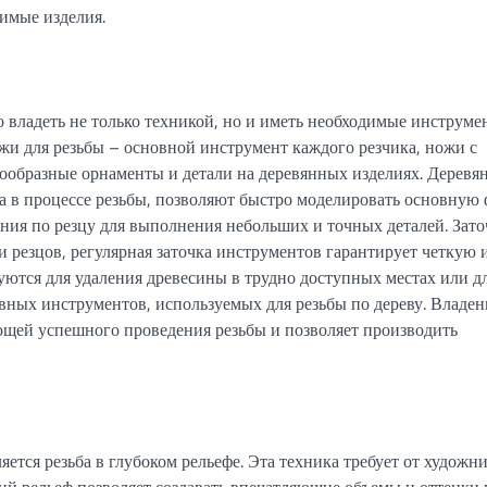
имые изделия.
 владеть не только техникой, но и иметь необходимые инструме
и для резьбы – основной инструмент каждого резчика, ножи с
ообразные орнаменты и детали на деревянных изделиях. Деревя
ва в процессе резьбы, позволяют быстро моделировать основную
ания по резцу для выполнения небольших и точных деталей. Зат
резцов, регулярная заточка инструментов гарантирует четкую 
уются для удаления древесины в трудно доступных местах или д
овных инструментов, используемых для резьбы по дереву. Владен
щей успешного проведения резьбы и позволяет производить
ется резьба в глубоком рельефе. Эта техника требует от художн
ий рельеф позволяет создавать впечатляющие объемы и оттенки 