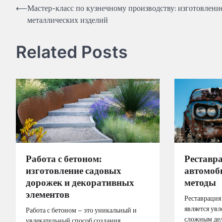
Навигация
⟵
Мастер-класс по кузнечному производству: изготовлени
металлических изделий
по
записям
Related Posts
Работа с бетоном:
Реставр
изготовление садовых
автомоби
дорожек и декоративных
методы
элементов
Реставрация
является ув
Работа с бетоном – это уникальный и
сложным дел
увлекательный способ создания