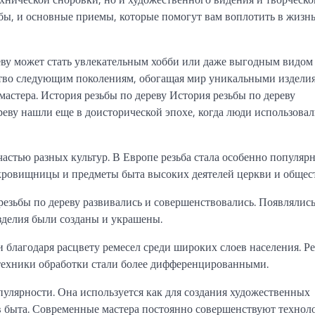
ьбы, и основные приемы, которые помогут вам воплотить в жизн
реву может стать увлекательным хобби или даже выгодным видом
сство следующим поколениям, обогащая мир уникальными издели
мастера. История резьбы по дереву История резьбы по дереву
реву нашли еще в доисторической эпохе, когда люди использовал
частью разных культур. В Европе резьба стала особенно популяр
окровищницы и предметы быта высоких деятелей церкви и общест
езьбы по дереву развивались и совершенствовались. Появлялис
изделия были созданы и украшены.
ти благодаря расцвету ремесел среди широких слоев населения. Р
 техники обработки стали более дифференцированными.
опулярности. Она используется как для создания художественных
ов быта. Современные мастера постоянно совершенствуют технол