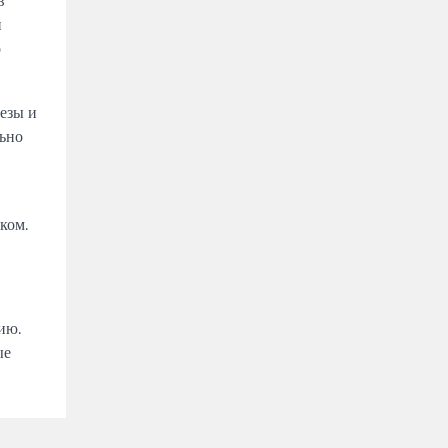
и
о
езы и
льно
ком.
ию.
ые