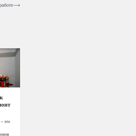
работе
⟶
ак
монт
 – это
домов