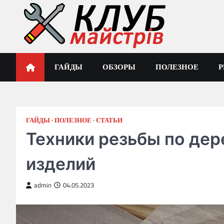
Skip
to
content
Клуб Мастеров
ГАЙДЫ
ОБЗОРЫ
ПОЛЕЗНОЕ
ГАЙДЫ
ПОЛЕЗНОЕ
СТАТЬИ
Техники резьбы по дер
изделий
admin
04.05.2023